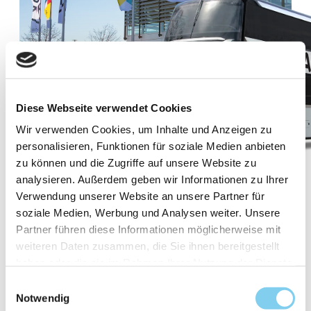
Diese Webseite verwendet Cookies
Wir verwenden Cookies, um Inhalte und Anzeigen zu
personalisieren, Funktionen für soziale Medien anbieten
zu können und die Zugriffe auf unsere Website zu
analysieren. Außerdem geben wir Informationen zu Ihrer
404
Verwendung unserer Website an unsere Partner für
soziale Medien, Werbung und Analysen weiter. Unsere
Partner führen diese Informationen möglicherweise mit
Oh nein! Diese Seite ist auf eine
weiteren Daten zusammen, die Sie ihnen bereitgestellt
andere Strecke abgebogen
haben oder die sie im Rahmen Ihrer Nutzung der Dienste
gesammelt haben.
Einwilligungsauswahl
Es scheint, als ob die von Ihnen gesuchte Seite nicht mehr
Notwendig
verfügbar ist. Aber keine Sorge, wir helfen Ihnen gerne